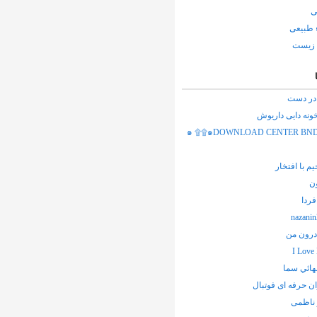
ی
 طبیعی
زیست
ر دست
ونه دایی داریوش
๑ ۩۩๑DOWNLOAD CENTER BN
یم با افتخار
ن
ردا
nazani
درون من
I Love
نهائي سما
ان حرفه ای فوتبال
 ناظمی