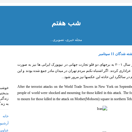
شب هفتم
مجله خبری، تصویری...
ان 11 سپتامبر
پس از حمله تروریستی ۱۱ سپتامبر در سال ۲۰۰۱ به برجهای دو قلو تجارت جهانی در نیویورک ایرانی ها نیز به صورت
اداری کردند. اگر اشتباه نکنم مردم تهران در میدان مادر جمع شده بودند و این
در سالگرد این حادثه این عکسها نیز مرور شود...
After the
terrorist attacks on
the World Trade
Towers
in
New York
on Septembe
خوشبخ
people
of
world
were
shocked
and
mourning
for
those killed
in
this attack
.
The f
بدبختی
زندگی 
to
mourn
for
those killed
in
the attack on Mother(Mohseni)
square
in northern Teh
به زند
خانه
آرشیو 
عناوین