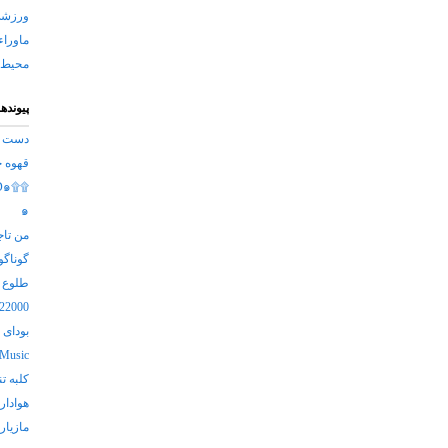
ورزش
ماوراء
محیط 
پیوندها
دست د
قهوه خ
D๑۩۩
๑
من تاج
گوناگو
طلوع ف
n22000
بودای 
 Music
كلبه ت
هوادار
مازیار